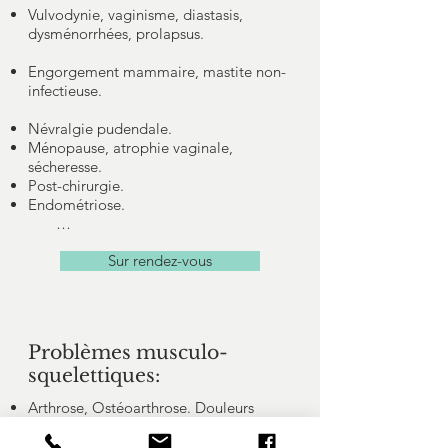
Vulvodynie, vaginisme, diastasis,
dysménorrhées, prolapsus.
Engorgement mammaire, mastite non-
infectieuse.
Névralgie pudendale.
Ménopause, atrophie vaginale,
sécheresse.
Post-chirurgie.
Endométriose.
…
Sur rendez-vous
​Problèmes musculo-
squelettiques:
Arthrose, Ostéoarthrose. Douleurs
mécanique.
Lombalgie, cervicalgie, endinopathie,