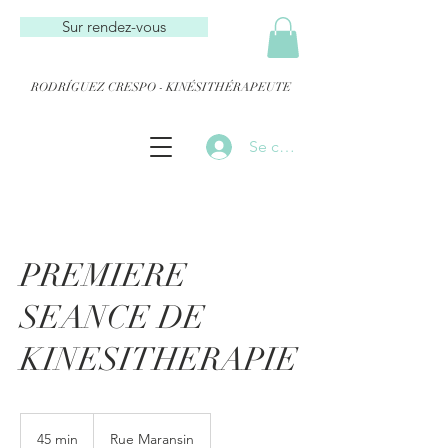
Sur rendez-vous
RODRÍGUEZ CRESPO - KINÉSITHÉRAPEUTE
Se connecter
PREMIERE
SEANCE DE
KINESITHERAPIE
45 min
4
Rue Maransin