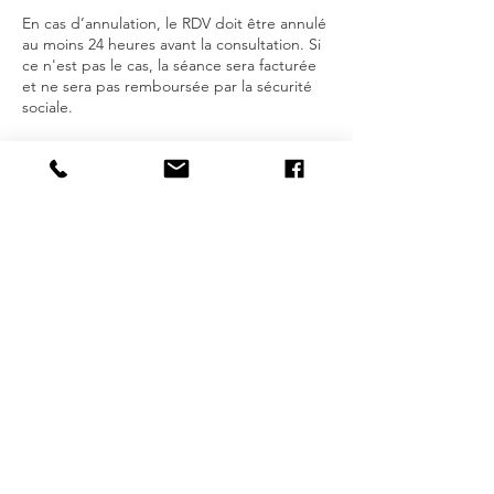
En cas d’annulation, le RDV doit être annulé
au moins 24 heures avant la consultation. Si
ce n'est pas le cas, la séance sera facturée
et ne sera pas remboursée par la sécurité
sociale.
Merci de votre compréhension.
Coordonnées
9 Rue Maransin, Tarbes, France
+33769690275
andrea_rcrespo@outlook.es